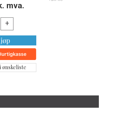
k. mva.
+
jøp
i ønskeliste