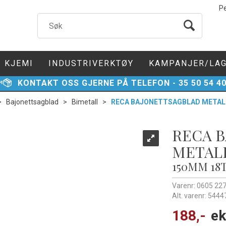
P
KJEMI
INDUSTRIVERKTØY
KAMPANJER/LA
KONTAKT
OSS GJERNE PÅ TELEFON -
35 50 54 4
>
Bajonettsagblad
>
Bimetall
>
RECA BAJONETTSAGBLAD METALL
RECA 
METALL
150MM 18
Varenr:
0605 227
Alt. varenr:
5444
188,-
ek