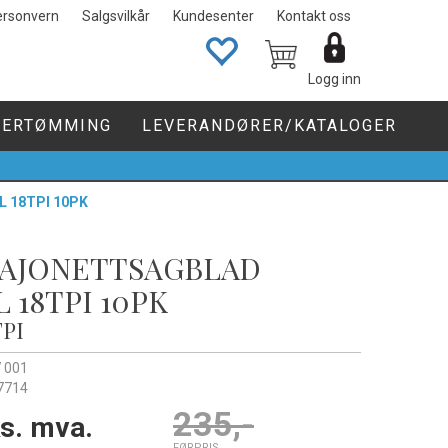
ersonvern
Salgsvilkår
Kundesenter
Kontakt oss
Logg inn
GERTØMMING
LEVERANDØRER/KATALOGER
0
 18TPI 10PK
BAJONETTSAGBLAD
 18TPI 10PK
TPI
 001
7714
235,-
s. mva.
FØRPRIS