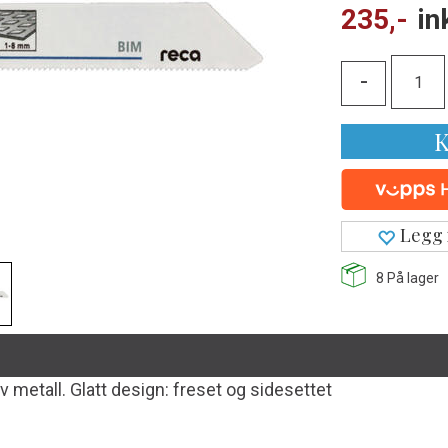
235,-
in
-
K
Legg 
8
På lager
av metall. Glatt design: freset og sidesettet