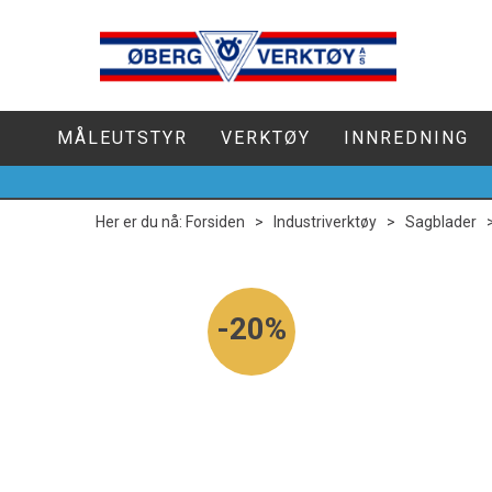
MÅLEUTSTYR
VERKTØY
INNREDNING
Her er du nå:
Forsiden
>
Industriverktøy
>
Sagblader
20%