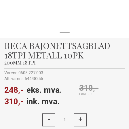
RECA BAJONETTSAGBLAD
18TPI METALL 10PK
200MM 18TPI
Varenr:
0605 227 003
Alt. varenr:
54448255
310,-
248,-
eks. mva.
FØRPRIS
310,-
ink. mva.
-
+