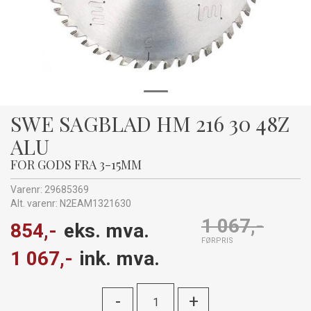
SWE SAGBLAD HM 216 30 48Z
ALU
FOR GODS FRA 3-15MM
Varenr:
29685369
Alt. varenr:
N2EAM1321630
1 067,-
854,-
eks. mva.
FØRPRIS
1 067,-
ink. mva.
-
+