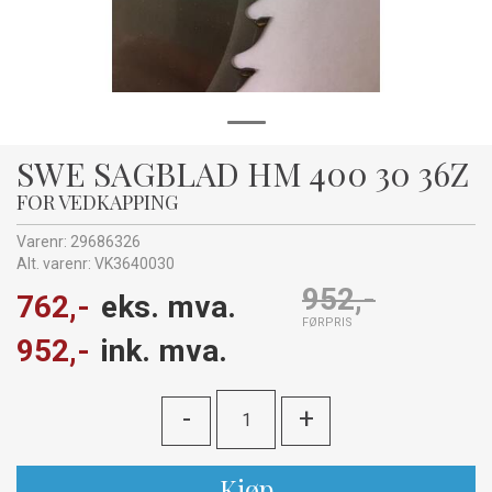
SWE SAGBLAD HM 400 30 36Z
FOR VEDKAPPING
Varenr:
29686326
Alt. varenr:
VK3640030
952,-
762,-
eks. mva.
FØRPRIS
952,-
ink. mva.
-
+
Kjøp