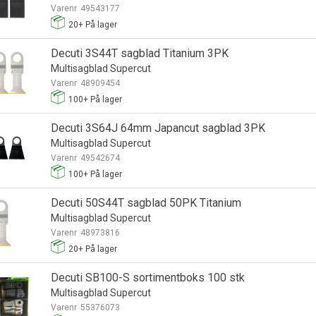
Varenr
49543177
20+
På lager
Decuti 3S44T sagblad Titanium 3PK
Multisagblad Supercut
Varenr
48909454
100+
På lager
Decuti 3S64J 64mm Japancut sagblad 3PK
Multisagblad Supercut
Varenr
49542674
100+
På lager
Decuti 50S44T sagblad 50PK Titanium
Multisagblad Supercut
Varenr
48973816
20+
På lager
Decuti SB100-S sortimentboks 100 stk
Multisagblad Supercut
Varenr
55376073