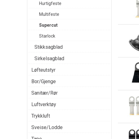
Hurtigfeste
Multifeste
Supercut
Starlock
Stikksagblad
Sirkelsagblad
Løfteutstyr
Bor/Gjenge
Sanitær/Rør
Luftverktøy
Trykkluft
Sveise/Lodde
Tape