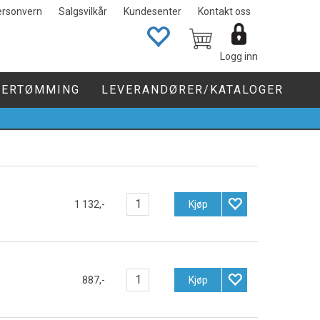
ersonvern
Salgsvilkår
Kundesenter
Kontakt oss
Logg inn
GERTØMMING
LEVERANDØRER/KATALOGER
0
1 132,-
Kjøp
887,-
Kjøp