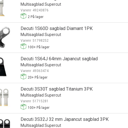
Multisagblad Supercut
Varenr
49243876
2
På lager
Decuti 1S60D sagblad Diamant 1PK
Multisagblad Supercut
Varenr
51798252
100+
På lager
Decuti 1S64J 64mm Japancut sagblad
Multisagblad Supercut
Varenr
49363474
20+
På lager
Decuti 3S30T sagblad Titanium 3PK
Multisagblad Supercut
Varenr
51715281
100+
På lager
Decuti 3S32J 32 mm Japancut sagblad 3PK
Multisagblad Supercut