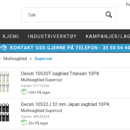
P
KJEMI
INDUSTRIVERKTØY
KAMPANJER/LA
KONTAKT
OSS GJERNE PÅ TELEFON -
35 50 54 4
>
Multisagblad
>
Supercut
Decuti 10S30T sagblad Titanium 10PK
Multisagblad Supercut
Varenr
51715296
100+
På lager
Decuti 10S32J 32 mm Japan sagblad 10PK
Multisagblad Supercut
Varenr
49543234
20+
På lager