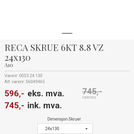
RECA SKRUE 6KT 8.8 VZ
24x130
A10
Varenr:
0053 24 130
Alt. varenr:
56049465
745,-
596,-
eks. mva.
FØRPRIS
745,-
ink. mva.
Dimensjon Skruer
24x130