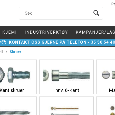
P
KJEMI
INDUSTRIVERKTØY
KAMPANJER/LA
KONTAKT
OSS GJERNE PÅ TELEFON -
35 50 54 4
ll
>
Skruer
Kant skruer
Innv. 6-Kant
Ma