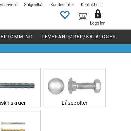
ersonvern
Salgsvilkår
Kundesenter
Kontakt oss
Logg inn
GERTØMMING
LEVERANDØRER/KATALOGER
0
skinskruer
Låsebolter