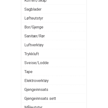
Koffert/Skap
Sagblader
Løfteutstyr
Bor/Gjenge
Sanitær/Rør
Luftverktøy
Trykkluft
Sveise/Lodde
Tape
Elektroverktøy
Gjengeinnsats
Gjengeinnsats sett
Måleutstyr