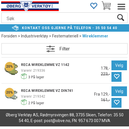
KONTAKT
OSS GJERNE PÅ TELEFON -
35 50 54 40
Forsiden
>
Industriverktøy
>
Festemateriell
>
Wireklemmer
Filter
RECA WIREKLEMME VZ 1142
Velg
20%
178,-
Varenr
219336
223,-
3
På lager
RECA WIREKLEMME VZ DIN741
Velg
20%
Fra 129,-
Varenr
219342
161,-
2
På lager
Øberg Verktøy AS, Rødmyrsvingen 88, 3735 Skien, Telefon: 35 50
54 40, E-post: post@obve.no, FN: 957 673 007 MVA